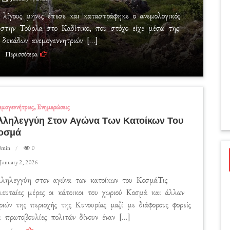
 λίγους μήνες έπεσε και καταστράφηκε ο ανεμολογικός
 στην Τούρλα στο Καδίτικο, που στόχο είχε μέσω της
 δεκάδων ανεμογεννητριών […]
Περισσότερα
μογεννήτριες
Ενημερώσεις
λληλεγγύη Στον Αγώνα Των Κατοίκων Του
οσμά
0min
0
January 2, 2026
ληλεγγύη στον αγώνα των κατοίκων του ΚοσμάΤις
λευταίες μέρες οι κάτοικοι του χωριού Κοσμά και άλλων
ριών της περιοχής της Κυνουρίας μαζί με διάφορους φορείς
ι πρωτοβουλίες πολιτών δίνουν έναν […]