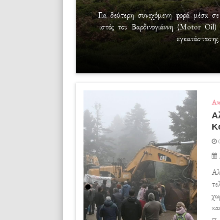
Για δεύτερη συνεχόμενη φορά μέσα σε
ιστός του Βαρδινογιάννη (Motor Oil)
εγκατάστασης
Ανε
Α
Κ
Αλ
τε
χω
κα