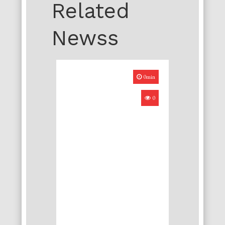
Related
Newss
0min
0